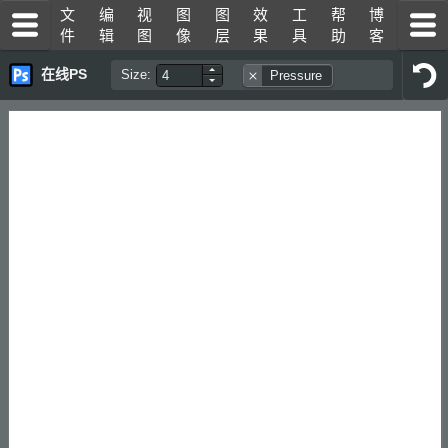
文
编
视
图
图
效
工
帮
博
Toggle Menu
Tog
件
辑
图
像
层
果
具
助
客
在线PS
Size:
Pressure
Increase
Un
Decrease